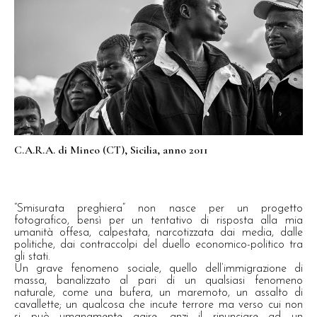
C.A.R.A. di Mineo (CT), Sicilia, anno 2011
“Smisurata preghiera” non nasce per un progetto
fotografico, bensì per un tentativo di risposta alla mia
umanità offesa, calpestata, narcotizzata dai media, dalle
politiche, dai contraccolpi del duello economico-politico tra
gli stati.
Un grave fenomeno sociale, quello dell’immigrazione di
massa, banalizzato al pari di un qualsiasi fenomeno
naturale, come una bufera, un maremoto, un assalto di
cavallette; un qualcosa che incute terrore ma verso cui non
si può umanamente agire, anzi il rinunciare ad un