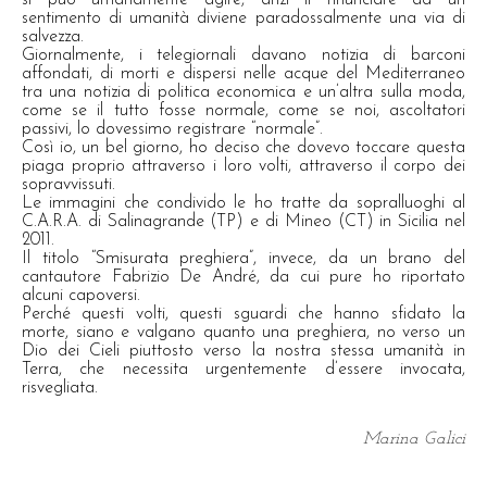
sentimento di umanità diviene paradossalmente una via di
salvezza.
Giornalmente, i telegiornali davano notizia di barconi
affondati, di morti e dispersi nelle acque del Mediterraneo
tra una notizia di politica economica e un’altra sulla moda,
come se il tutto fosse normale, come se noi, ascoltatori
passivi, lo dovessimo registrare “normale”.
Così io, un bel giorno, ho deciso che dovevo toccare questa
piaga proprio attraverso i loro volti, attraverso il corpo dei
sopravvissuti.
Le immagini che condivido le ho tratte da sopralluoghi al
C.A.R.A. di Salinagrande (TP) e di Mineo (CT) in Sicilia nel
2011.
Il titolo “Smisurata preghiera”, invece, da un brano del
cantautore Fabrizio De André, da cui pure ho riportato
alcuni capoversi.
Perché questi volti, questi sguardi che hanno sfidato la
morte, siano e valgano quanto una preghiera, no verso un
Dio dei Cieli piuttosto verso la nostra stessa umanità in
Terra, che necessita urgentemente d’essere invocata,
risvegliata.
Marina Galici